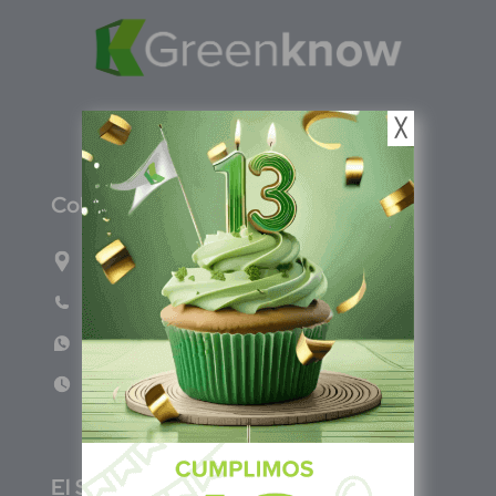
╳
C
olombia
Carrera 71G #117-67 INT 3 OFI 701
Teléfono: (601) 522 3869
WhatsApp: +57 317 4651554
Lun - Vie 8:00am - 5:00pm
E
l Salvador