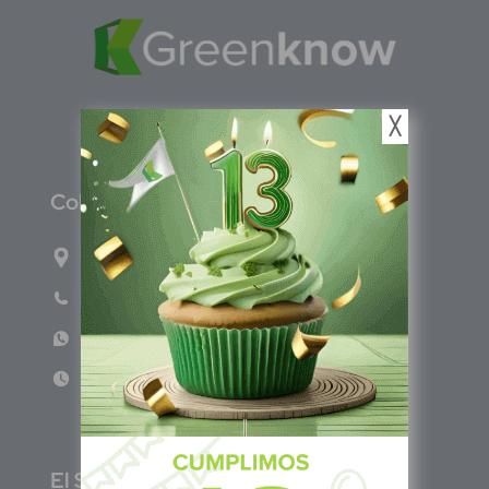
╳
C
olombia
Carrera 71G #117-67 INT 3 OFI 701
Teléfono: (601) 522 3869
WhatsApp: +57 317 4651554
Lun - Vie 8:00am - 5:00pm
E
l Salvador