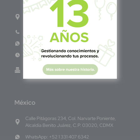
1ro Cll Pte, y 61 Av Nte, #3206, Local 9, San
Salvador Centro
Teléfono: +503 6986 1402
WhatsApp: +503 7687 3923
Lun - Vie 8:00am - 5:00pm
Green Know S.A de C.V - El Salvador 0614-
220118-102-0
M
éxico
Calle Pitágoras 234, Col. Narvarte Poniente,
Alcaldía Benito Juárez, C.P. 03020, CDMX
WhatsApp: +52 1 331 407 6342