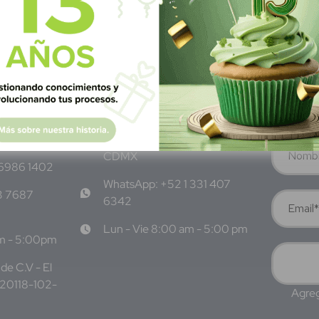
M
éxico
S
ubscrí
Av Nte,
Calle Pitágoras 234, Col.
Suscríbete 
 San
Narvarte Poniente, Alcaldía
Benito Juárez, C.P. 03020,
CDMX
 6986 1402
WhatsApp: +52 1 331 407
3 7687
6342
Lun - Vie 8:00 am - 5:00 pm
am - 5:00pm
de C.V - El
220118-102-
Agreg