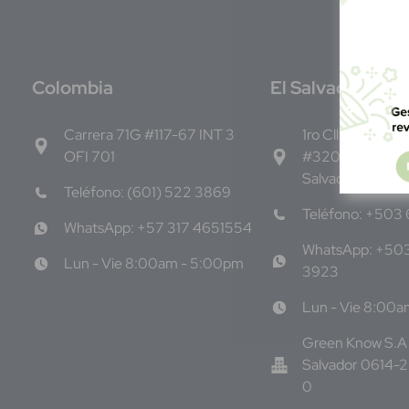
C
olombia
E
l Salvador
Carrera 71G #117-67 INT 3
1ro Cll Pte, y 61 
OFI 701
#3206, Local 9,
Salvador Centro
Teléfono: (601) 522 3869
Teléfono: +503
WhatsApp: +57 317 4651554
WhatsApp: +50
Lun - Vie 8:00am - 5:00pm
3923
Lun - Vie 8:00
Green Know S.A 
Salvador 0614-
0