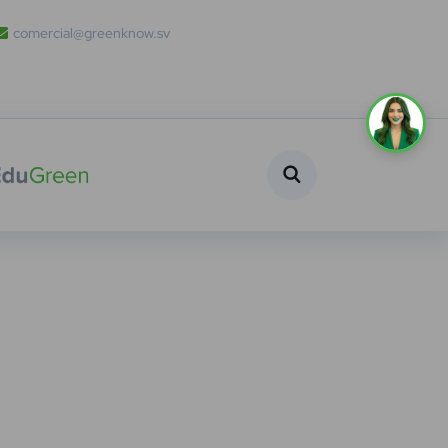
comercial@greenknow.sv