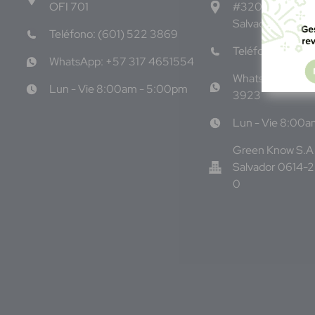
OFI 701
#3206, Local 9,
Salvador Centro
Teléfono: (601) 522 3869
Teléfono: +503
WhatsApp: +57 317 4651554
WhatsApp: +50
Lun - Vie 8:00am - 5:00pm
3923
Lun - Vie 8:00
Green Know S.A 
Salvador 0614-
0