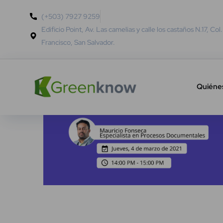
(+503) 7927 9259
Edificio Point, Av. Las camelias y calle los castaños N.17, Col
Francisco, San Salvador.
Quiéne