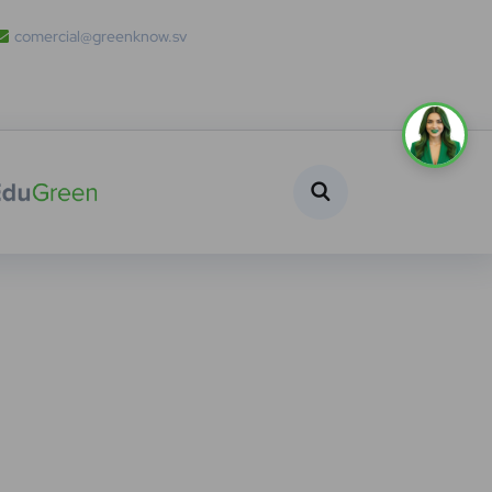
comercial@greenknow.sv