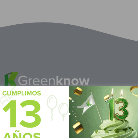
M
éxico
S
ubscrí
Av Nte,
Calle Pitágoras 234, Col.
Suscríbete 