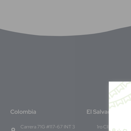
C
olombia
E
l Salvador
Carrera 71G #117-67 INT 3
1ro Cll Pte, y 61 