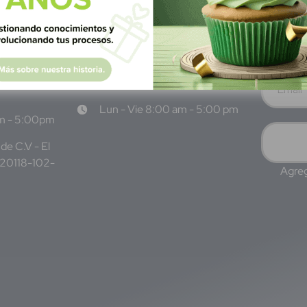
 San
Narvarte Poniente, Alcaldía
Benito Juárez, C.P. 03020,
CDMX
 6986 1402
WhatsApp: +52 1 331 407
3 7687
6342
Lun - Vie 8:00 am - 5:00 pm
am - 5:00pm
de C.V - El
220118-102-
Agreg