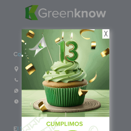
╳
C
olombia
Carrera 71G #117-67 INT 3 OFI 701
Teléfono: (601) 522 3869
WhatsApp: +57 317 4651554
Lun - Vie 8:00am - 5:00pm
E
l Salvador