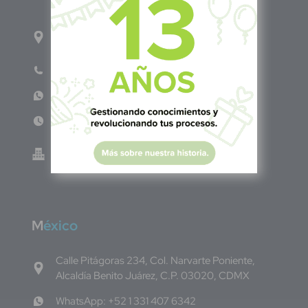
1ro Cll Pte, y 61 Av Nte, #3206, Local 9, San
Salvador Centro
Teléfono: +503 6986 1402
WhatsApp: +503 7687 3923
Lun - Vie 8:00am - 5:00pm
Green Know S.A de C.V - El Salvador 0614-
220118-102-0
M
éxico
Calle Pitágoras 234, Col. Narvarte Poniente,
Alcaldía Benito Juárez, C.P. 03020, CDMX
WhatsApp: +52 1 331 407 6342