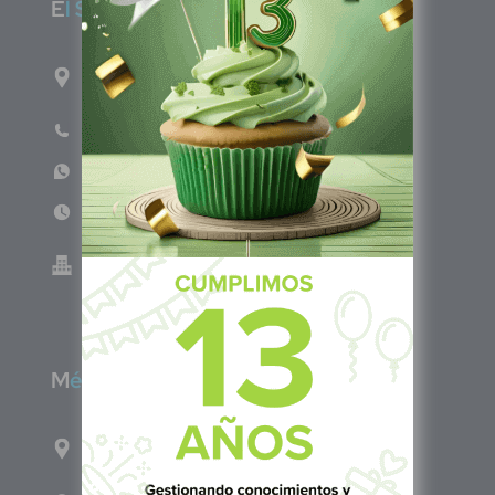
E
l Salvador
1ro Cll Pte, y 61 Av Nte, #3206, Local 9, San
Salvador Centro
Teléfono: +503 6986 1402
WhatsApp: +503 7687 3923
Lun - Vie 8:00am - 5:00pm
Green Know S.A de C.V - El Salvador 0614-
220118-102-0
M
éxico
Calle Pitágoras 234, Col. Narvarte Poniente,
Alcaldía Benito Juárez, C.P. 03020, CDMX