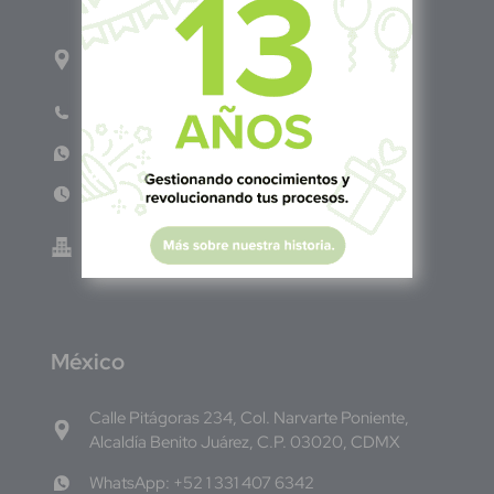
1ro Cll Pte, y 61 Av Nte, #3206, Local 9, San
Salvador Centro
Teléfono: +503 6986 1402
WhatsApp: +503 7687 3923
Lun - Vie 8:00am - 5:00pm
Green Know S.A de C.V - El Salvador 0614-
220118-102-0
M
éxico
Calle Pitágoras 234, Col. Narvarte Poniente,
Alcaldía Benito Juárez, C.P. 03020, CDMX
WhatsApp: +52 1 331 407 6342