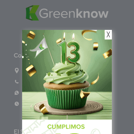
╳
C
olombia
Carrera 71G #117-67 INT 3 OFI 701
Teléfono: (601) 522 3869
WhatsApp: +57 317 4651554
Lun - Vie 8:00am - 5:00pm
E
l Salvador