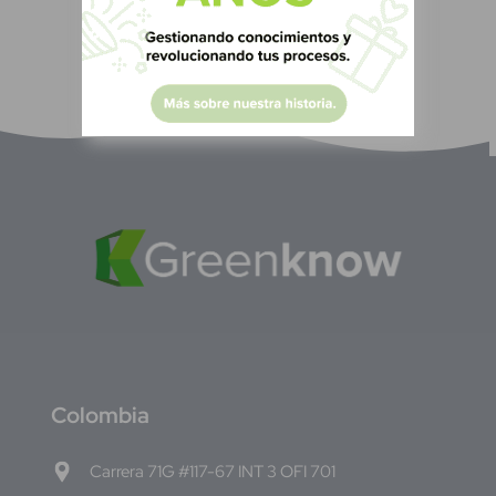
C
olombia
Carrera 71G #117-67 INT 3 OFI 701