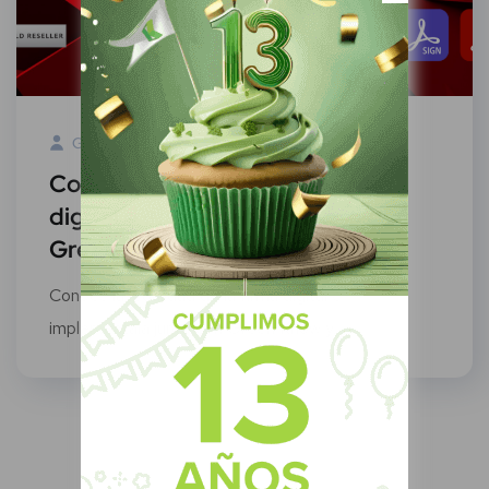
Green Know
14 Febrero, 2022
Conoce la legalidad de la firma
digital e impleméntala junto con
Green Know y Adobe Sign
Conoce la legalidad de la firma digital e
impleméntala junto con Green Know y...