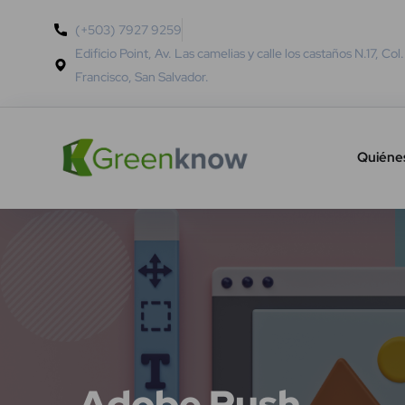
(+503) 7927 9259
Edificio Point, Av. Las camelias y calle los castaños N.17, Col
Francisco, San Salvador.
Quiéne
Adobe Rush