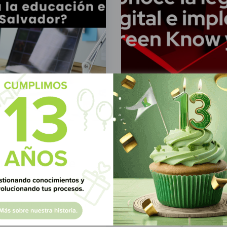
Green Know
14 Febr
dobe Creative
Conoce la legali
en El Salvador?
impleméntala j
Sign
ud ayudan a la educación
Conoce la legalidad de la 