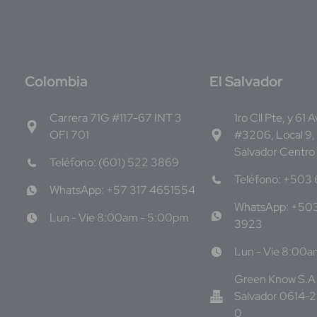
C
olombia
E
l Salvador
Carrera 71G #117-67 INT 3
1ro Cll Pte, y 61 
OFI 701
#3206, Local 9,
Salvador Centro
Teléfono: (601) 522 3869
Teléfono: +503
WhatsApp: +57 317 4651554
WhatsApp: +50
Lun - Vie 8:00am - 5:00pm
3923
Lun - Vie 8:00
Green Know S.A 
Salvador 0614-
0