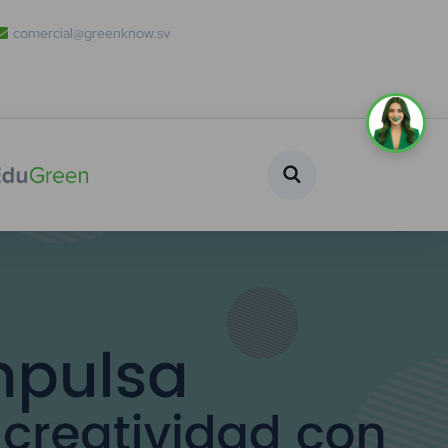
comercial@greenknow.sv