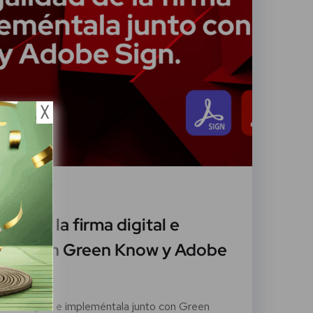
╳
ero, 2022
dad de la firma digital e
unto con Green Know y Adobe
firma digital e impleméntala junto con Green