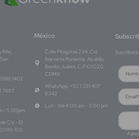
M
éxico
S
ubscrí
Av Nte,
Calle Pitágoras 234, Col.
Suscríbete 
 San
Narvarte Poniente, Alcaldía
Benito Juárez, C.P. 03020,
CDMX
 6986 1402
WhatsApp: +52 1 331 407
3 7687
6342
Lun - Vie 8:00 am - 5:00 pm
am - 5:00pm
de C.V - El
220118-102-
Agreg